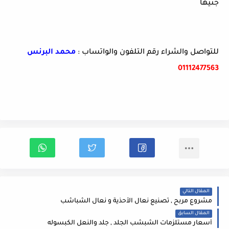
جنيها
للتواصل والشراء رقم التلفون والواتساب :
محمد البرنس
01112477563
المقال التالي
مشروع مربح , تصنيع نعال الأحذية و نعال الشباشب
المقال السابق
أسعار مستلزمات الشبشب الجلد , جلد والنعل الكبسوله