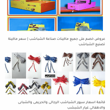
عروض خصم على جميع ماكينات صناعة الشباشب | سعر ماكينة
تصنيع الشباشب
قائمة اسعار سيور الشباشب الرجالى والحريمى والشبابى
والاطفالى غيار الشبشب