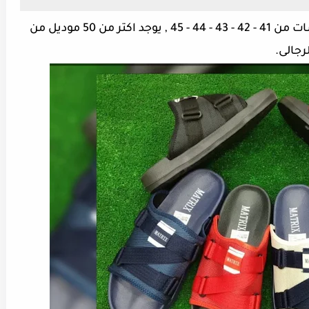
عدد الدستة 12 جوز مقاسات من 41 - 42 - 43 - 44 - 45 , يوجد اكتر من 50 موديل من
جالى.