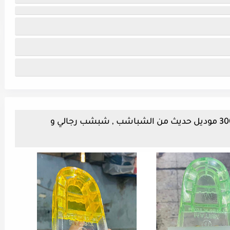
مصنع شباشب صور واسعار اكتر من 300 موديل حديث من الشباشب , شبشب رجالي و