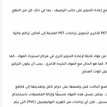
 خلال برامج إعادة التدوير على جانب الرصيف ، بما في ذلك كل من النهج
بالإضافة إلى ذلك ، تم تصميم برامج إعادة تدوير PET الأخرى لتحويل زجاجات PET الفارغة إلى أماكن تراكم عالية
د يتم فرز المواد القابلة لإعادة التدوير مثل PET من مواد قابلة لإعادة التدوير أخرى في مراكز استرداد المواد ، كما
يمكن فرزها للشحن إلى منشأة لإعادة تدوير PET. كما هو الحال مع المواد الخردة الأخرى ، يجب أن يكون التركيز
ل تلوث المنتج.
 وضع البالات قبل وضعها على حزام ناقل وتغذيتها إلى قاطع
اجات. يمكن غسل هذه المواد مسبقًا وإزالة الملصقات باستخدام
البخار والمواد الكيميائية. خلال مرحلة ما قبل الغسيل ، فإن أي زجاجات من كلوريد البوليفينيل (PVC) التي يتم