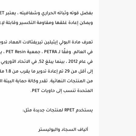
ويمكن إعادة غلقها ومقاومة التكسير وقابلة لإعا
في العالم. وفقًا لـ PETRA ، جمعية PET Resin ، يبلغ معدل إعادة التدوير بالولايات المتحدة حوالي 31
المتحدة تنسب إلى حاويات PET.
يستخدم RPET لمنتجات جديدة مثل:
ألياف السجاد والبوليستر