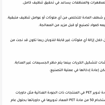
 المطهرات والمنظفات يساعد في تحقيق تنظيف كامل.
م شطف المادة للتخلص من أي ملوثات أو عوامل تنظيف متبقية.
خلال إزالة أي ملوثات غير قابلة للذوبان ربما تكون قد نجت من
ات لتشكيل الكريات بينما يتم حظر الجسيمات غير المذابة.
ن إعادة إدخالها في عملية التصنيع.
تدرك الشركات بشكل متزايد الحاجة الملحة لإعادة تدوير PET في المنتجات ذات الجودة الغذائية مثل حاويات
المشروبات الجديدة. تعتزم شركة Coca Cola استخدام 50 من مادة PET المعاد تدويرها في حاوياتها بحلول عام