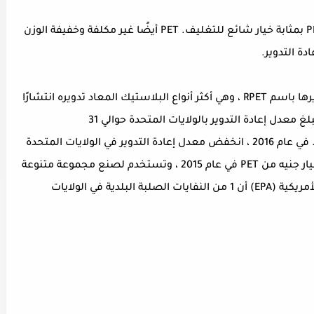
بفضل قوته وثباته الحراري وشفافيته ، يعتبر PET بمثابة خيار شائع للتغليف. PET أيضًا غير مكلفة وخفيفة الوزن
دة التدوير.
تعرف مادة البولي إيثيلين تيريفثالات المعاد تدويرها باسم RPET ، وهي أكثر أنواع البلاستيك المعاد تدويره انتشارًا
في عام 2012 ، بينما يبلغ 52, في الاتحاد الأوروبي. في عام 2016 ، انخفض معدل إعادة التدوير في الولايات المتحدة
إلى أقل من 29 تم إعادة تدوير ما يقرب من 1.8 مليار جنيه من PET في عام 2015 ، وتستخدم لصنع مجموعة متنوعة
من المنتجات النهائية. تقدر وكالة حماية البيئة الأمريكية (EPA) أن 1 من النفايات الصلبة البلدية في الولايات