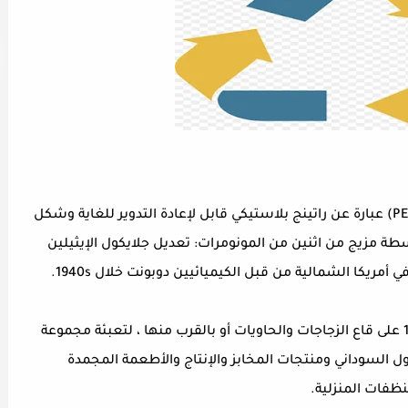
,البولي إيثيلين تيريفثالات (PET) عبارة عن راتينج بلاستيكي قابل لإعادة التدوير للغاية وشكل
سطة مزيج من اثنين من المونومرات: تعديل جلايكول الإيثيلين
مريكا الشمالية من قبل الكيميائيين دوبونت خلال 1940s.
يتم وضع PET في كثير من الأحيان معبأة برمز # 1 على قاع الزجاجات والحاويات أو بالقرب منها ، لتعبئة مجموعة
ل السوداني ومنتجات المخابز والإنتاج والأطعمة المجمدة
فات المنزلية.