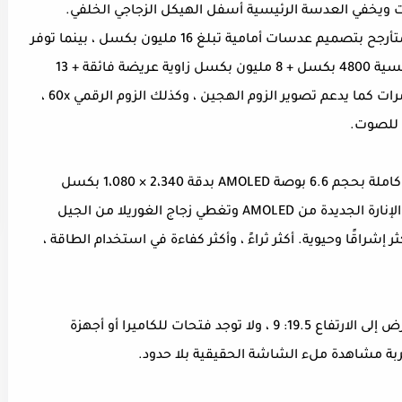
ات ويخفي العدسة الرئيسية أسفل الهيكل الزجاجي الخلفي.
بالإضافة إلى ذلك ، يتميز هيكل الرفع الجانبي المتأرجح بتصميم عدسات أمامية تبلغ 16 مليون بكسل ، بينما توفر
العدسة الخلفية الثلاثية مزيجًا من العدسة الرئيسية 4800 بكسل + 8 مليون بكسل زاوية عريضة فائقة + 13
مليون بكسل عدسة تليفوتوغرافيّة منظار ، 10 مرات كما يدعم تصوير الزوم الهجين ، وكذلك الزوم الرقمي 60x ،
تي للصوت.
تم تزويد نسخة Oppo Reno 10X Zoom بشاشة كاملة بحجم 6.6 بوصة AMOLED بدقة 2،340 × 1،080 بكسل
ونسبة شاشة 93.1٪ ، وتستخدم الشاشة مادة الإنارة الجديدة من AMOLED وتغطي زجاج الغوريلا من الجيل
شراقًا وحيوية. أكثر ثراءً ، وأكثر كفاءة في استخدام الطاقة ،
تتميز شاشة OPPO Reno 10x Zoom بنسبة العرض إلى الارتفاع 19.5: 9 ، ولا توجد فتحات للكاميرا أو أجهزة
بة مشاهدة ملء الشاشة الحقيقية بلا حدود.