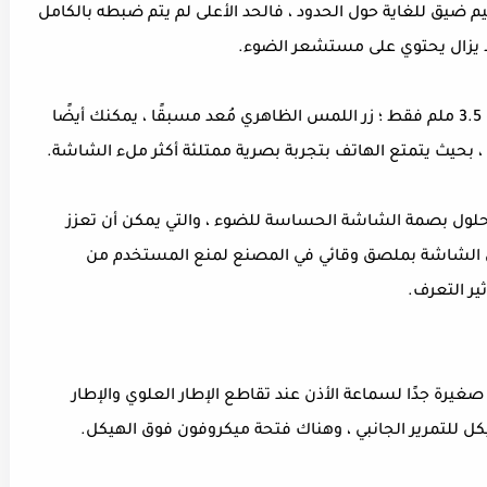
Oppo Reno 10X Z على تصميم ضيق للغاية حول الحدود ، فالحد الأعلى لم يتم ضبطه بالكامل
 لا يزال يحتوي على مستشعر الضوء.
إصدار Oppo Reno 10X Zoom للإطار السفلي هو 3.5 ملم فقط ؛ زر اللمس الظاهري مُعد مسبقًا ، يمكنك أيضًا
، بحيث يتمتع الهاتف بتجربة بصرية ممتلئة أكثر ملء الشاشة.
Oppo Reno 10X Zoo مع تقنية 2.0 من حلول بصمة الشاشة الحساسة للضوء ، والتي يمكن أن تعزز
رفاق الشاشة بملصق وقائي في المصنع لمنع المستخدم من
ير التعرف.
Oppo Reno 10X  على فتحة صغيرة جدًا لسماعة الأذن عند تقاطع الإطار العلوي والإطار
كل للتمرير الجانبي ، وهناك فتحة ميكروفون فوق الهيكل.