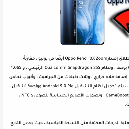
بعد إطلاق سلسلة OPPO Reno في تايوان ، تم إطلاق إصدارOppo Reno 10X Zoom أيضًا في يونيو ، مقارنةً
بالإصدار القياسي ، فإن إصدار مجهز بشاشة 6.6 بوصة ، ونظام Qualcomm Snapdragon 855 الرئيسي ، و 4،065
عة. VOOC 3.0 شحن سريع ، إضافة هلام حراري ، وثلاث طبقات من الجرافيت ، وأنبوب نحاس
سائل تبريد ثلاثي تبديد الحرارة. بالإضافة إلى ذلك ، يتم تحميل نظام التشغيل Android 9.0 Pie وواجهة تشغيل
ColorOS 6 مسبقًا ، مع محرك تسريع لعبة GameBoost 2.0 ، وبصمات الأصابع الحساسة للضوء ، و NFC ،
 Oppo Reno 10X Zoom نفس عملية الدرجات المكثفة مثل النسخة القياسية ، حيث يعمل التدرج