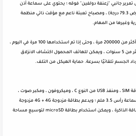
Oppo Reno 10X Z على هيكل تمرير جانبي "زعنفة دولفين" فوقه ؛ يحتوي على سماعة أذن
وعدسة 16 مليون بكسل (فتحة F2.0 ، وزاوية عرض 79.3 درجة) ، ومصباح تعبئة ناعم مع مؤقت ذاتي منظمة
رية وغيرها من المهام.
يمكن استخدام البيانات الرسمية لـ OPPO Reno أكثر من 200000 مرة ، وحتى إذا تم استخدامها 100 مرة في اليوم ،
فيمكن استخدام هيكل الرفع الجانبي البديل لأكثر من 5 سنوات ، ويمكن للهاتف المحمول اكتشاف الانزلاق
داد الجسم تلقائيًا بسرعة. حماية الهيكل من التلف.
OPPO Reno 10x Zoom Edition يحدد فتحة لبطاقة SIM ، ومنفذ USB من النوع C ، وميكروفون ، ومكبر صوت ،
وهوائي تحت جسم الطائرة ، لا يوجد به مقبس سماعة رأس 3.5 ملم ؛ ويدعم بطاقة مزدوجة 4G + 4G مزدوجة
الاحتياطية ، و SIM 2 و microSD تتم مشاركة بطاقة الذاكرة ، ويمكن استخدام بطاقة microSD لتوسيع مساحة