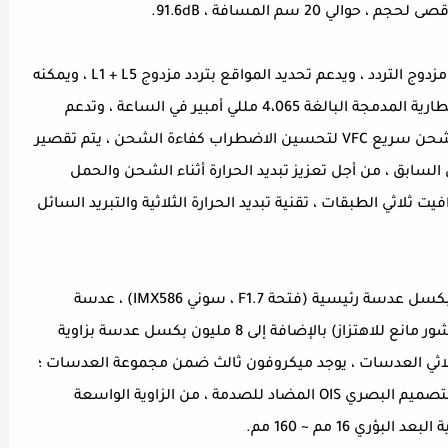
تضيف نسخةOppo Reno 10X Zoom نظام GPS مزدوج التردد ، ويدعم تحديد المواقع بتردد مزدوج L1 + L5 ، ويمكنه
تحسين دقة الملاحة في المدينة ؛ حيث تعمل البطارية المدمجة البالغة 4،065 مللي أمبير في الساعة ، وتدعم
شحن الفلاش VOOC 3.0 ، وتستخدم خوارزمية شحن سريع VFC لتحسين الاضطراب كفاءة الشحن ، يتم تقصير
23.8 ٪ مقارنة بالجيل السابق ، من أجل تعزيز تبديد الحرارة أثناء الشحن والحمل
فيت ثلاثي الطبقات ، تقنية تبديد الحرارة الثلاثية والتبريد السائل
OPPO Reno 10x zoom version with 48 مليون بكسل عدسة رئيسية (فتحة F1.7 ، سوني IMX586) ، عدسة
تليفوتوغرافي 13 مليون بكسل (فتحة F3.0 ، موشور مانع للاهتزاز) بالإضافة إلى 8 مليون بكسل عدسة بزاوية
 زاوية 120 درجة) تصميم ثلاثي العدسات ، يوجد ميكروفون ثالث ضمن مجموعة العدسات ؛
العدسة الرئيسية + العدسة المقربة المزدوجة التصميم البصري OIS المضاد للصدمة ، من الزاوية الواسعة
ري 16 مم ~ 160 مم.