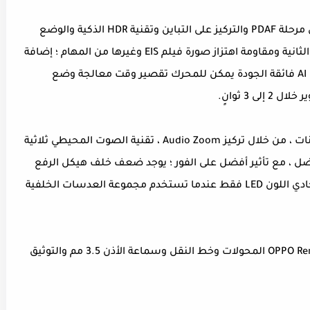
يدعم OPPO Reno 10x Zoom Edition التركيز على مرحلة PDAF والتركيز على التباين وتقنية HDR الذكية والوضع
الملون وتسجيل الفيديو بدقة 4K و 30 إطارًا في الثانية ومقاومة اهتزاز صورة فيلم EIS وغيرها من المهام ؛ إضافة
أيضًا إلى عرض ليلي فائق الوضوح 2.0 ، من خلال AI فائقة الجودة يمكن للمحرك تقصير وقت معالجة وضع
 3 ثوانٍ.
إصدار Oppo Reno 10X Zoom مع ثلاثة ميكروفونات ، من خلال تركيز Audio Zoom ، تقنية الصوت المحيطي ثلاثية
 أفضل ، مع تأثير أفضل على الفور ؛ يوجد ضعف خلف هيكل الرفع
الجانبي المتأرجح سوف يضيء مصباح التعبئة أحادي اللون LED فقط عندما تستخدم مجموعة العدسات الخلفية
تتضمن محتويات صندوق OPPO Reno 10x Zoom Edition المحولات وخط النقل وسماعة الأذن 3.5 مم والتوثيق