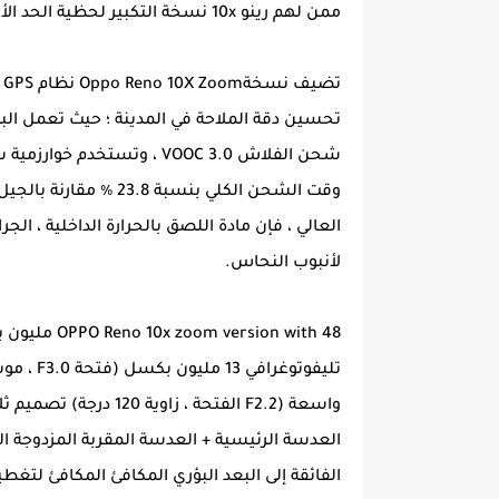
ممن لهم رينو 10x نسخة التكبير لحظية الحد الأقصى لحجم ، حوالي 20 سم المسافة ، 91.6dB.
وقت الشحن الكلي بنسبة 
العالي ، فإن مادة اللصق بالحرارة الداخلية ، الجرا
لأنبوب النحاس.
واسعة (F2.2 الفتحة ،
الفائقة إلى البعد البؤري المكافئ المكافئ لتغطية البعد البؤ